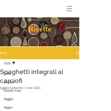
Ricette
Post
Tutti
Spaghetti integrali ai
Tutti
carciofi
English
Aggiornamento:
1 mar 2021
Gluten Free
Veggie
Vegan