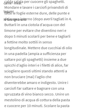
calda salata per cuocere gli spaghetti.
carne - meat
Mondare e lavare i carciofi privandoli di 
legumi
tutte le foglie esterne dure, delle punte e 
del cuore interno (dopo averli tagliati in 4. 
le fate ignoranti
Buttarli in una ciotola d’acqua con del 
limone per evitare che diventino neri e 
dopo 5 minuti scolarli per bene e tagliarli 
a fettine molto sottili in senso 
longitudinale. Mettere due cucchiai di olio 
in una padella (ampia a sufficienza per 
saltare poi gli spaghetti) insieme a due 
spicchi d’aglio interi e i filetti di alice, far 
sciogliere questi ultimi stando attenti a 
non bruciare (mai) l’aglio che 
diventerebbe amaro e indigesto. Unire i 
carciofi far saltare e bagnare con una 
spruzzata di vino bianco secco. Unire un 
mestolino di acqua di cottura della pasta 
e cuocere per 10 minuti. Scolare la pasta 