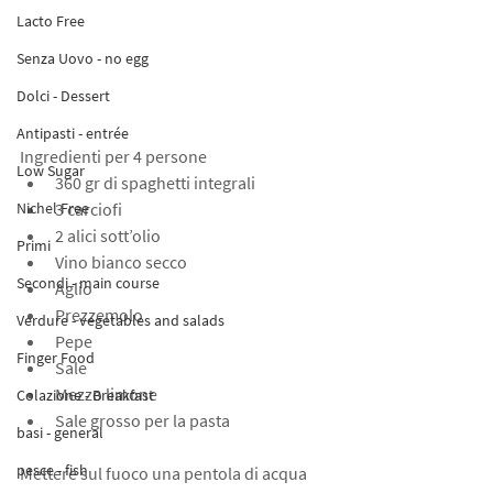
Lacto Free
Senza Uovo - no egg
Dolci - Dessert
Antipasti - entrée
Ingredienti per 4 persone 
Low Sugar
360 gr di spaghetti integrali
3 carciofi
Nichel Free
2 alici sott’olio
Primi
Vino bianco secco
Secondi - main course
Aglio
Prezzemolo
Verdure - vegetables and salads
Pepe
Finger Food
Sale
Mezzo limone
Colazione - Breakfast
Sale grosso per la pasta
basi - general
pesce - fish
Mettere sul fuoco una pentola di acqua 