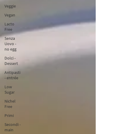
Veggie
Vegan
Lacto
Free
Senza
Uovo -
no egg
Dolci -
Dessert
Antipasti
- entrée
Low
Sugar
Nichel
Free
Primi
Secondi -
main